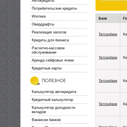
Автокредиты
Потребительские кредиты
Ипотека
Банк
Го
Овердрафты
Реализация залогов
Татсоцбанк
Ка
Кредиты для бизнеса
Расчетно-кассовое
обслуживание
Татсоцбанк
Ка
Аренда сейфовых ячеек
Кредитные карты
Татсоцбанк
Ка
Калькулятор автокредита
Кредитный калькулятор
Татсоцбанк
Ка
Калькулятор доходности
вкладов
Вакансии банков