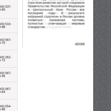
При изучении заявки на получение
кредита банком значительное
843) 537-
внимание уделяется качеству
0-65
кредитной истории потенциального
заемщика. Данные о несвоевременных
погашениях платежей, наличии
просрочек служат одной из главных
843) 510-
причин отказа в выдаче займа.
9-98
843) 567-
3-75
архив
843) 262-
6-72
843) 567-
4-56
843) 567-
4-64
843) 554-
5-86