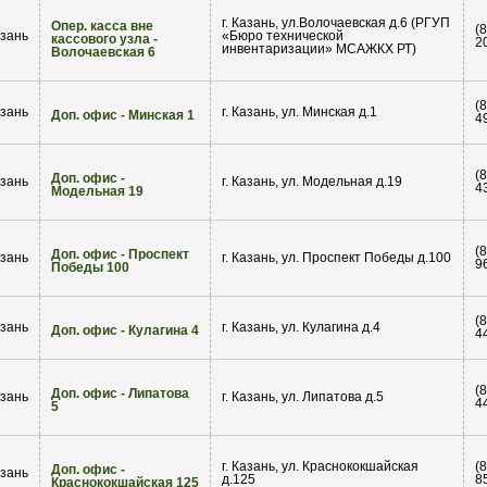
г. Казань, ул.Волочаевская д.6 (РГУП
Опер. касса вне
(
зань
«Бюро технической
кассового узла -
2
инвентаризации» МСАЖКХ РТ)
Волочаевская 6
(
зань
г. Казань, ул. Минская д.1
Доп. офис - Минская 1
4
(
Доп. офис -
зань
г. Казань, ул. Модельная д.19
4
Модельная 19
(
Доп. офис - Проспект
зань
г. Казань, ул. Проспект Победы д.100
9
Победы 100
(
зань
г. Казань, ул. Кулагина д.4
Доп. офис - Кулагина 4
4
(
Доп. офис - Липатова
зань
г. Казань, ул. Липатова д.5
4
5
г. Казань, ул. Краснококшайская
(
Доп. офис -
зань
д.125
8
Краснококшайская 125