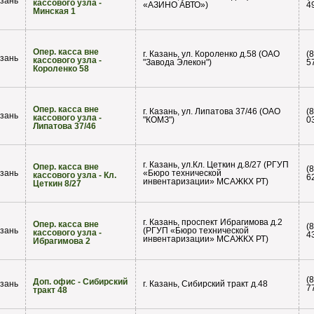
зань
кассового узла -
«АЗИНО АВТО»)
4
Минская 1
Опер. касса вне
г. Казань, ул. Короленко д.58 (ОАО
(
зань
кассового узла -
"Завода Элекон")
5
Короленко 58
Опер. касса вне
г. Казань, ул. Липатова 37/46 (ОАО
(
зань
кассового узла -
"КОМЗ")
0
Липатова 37/46
г. Казань, ул.Кл. Цеткин д.8/27 (РГУП
Опер. касса вне
(
зань
«Бюро технической
кассового узла - Кл.
6
инвентаризации» МСАЖКХ РТ)
Цеткин 8/27
г. Казань, проспект Ибрагимова д.2
Опер. касса вне
(
зань
(РГУП «Бюро технической
кассового узла -
4
инвентаризации» МСАЖКХ РТ)
Ибрагимова 2
(
Доп. офис - Сибирский
зань
г. Казань, Сибирский тракт д.48
7
тракт 48