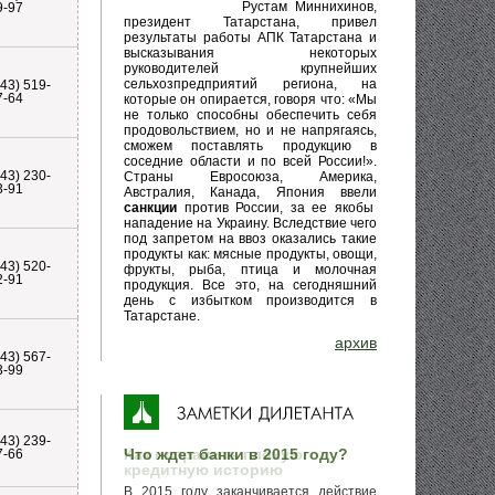
Рустам Миннихинов,
9-97
президент Татарстана, привел
результаты работы АПК Татарстана и
высказывания некоторых
руководителей крупнейших
сельхозпредприятий региона, на
843) 519-
7-64
которые он опирается, говоря что: «Мы
не только способны обеспечить себя
продовольствием, но и не напрягаясь,
сможем поставлять продукцию в
соседние области и по всей России!».
843) 230-
Страны Евросоюза, Америка,
3-91
Австралия, Канада, Япония ввели
санкции
против России, за ее якобы
нападение на Украину. Вследствие чего
под запретом на ввоз оказались такие
продукты как: мясные продукты, овощи,
843) 520-
фрукты, рыба, птица и молочная
2-91
продукция. Все это, на сегодняшний
день с избытком производится в
Татарстане.
архив
843) 567-
3-99
843) 239-
Как исправить плохую
7-66
кредитную историю