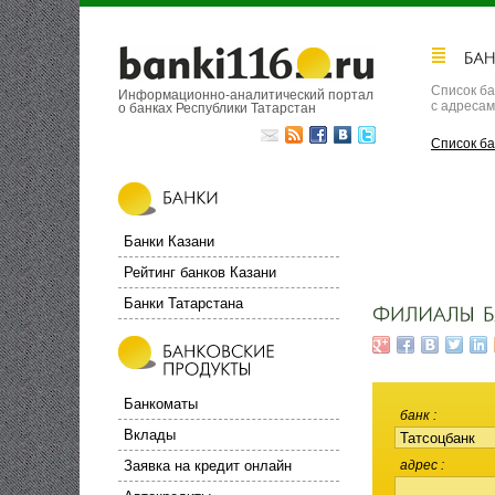
Список ба
Информационно-аналитический портал
с адреса
о банках Республики Татарстан
Список ба
Банки Казани
Рейтинг банков Казани
Банки Татарстана
Банкоматы
банк
Вклады
Заявка на кредит онлайн
адрес