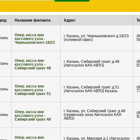
род
Название филиала
Адрес
Т
Опер. касса вне
г. Казань, ул. Чернышевского д.18/23
(
зань
кассового узла -
(головной офис)
5
Чернышевского 18/23
Опер. касса вне
г. Казань, Сибирский тракт д.48
(
зань
кассового узла -
(Автосалон КАН АВТО)
9
Сибирский тракт 48
Опер. касса вне
г. Казань, Сибирский тракт д.51
(
зань
кассового узла -
(Автосалон КАН АВТО) Казань
7
Сибирский тракт 51
г. Казань, ул. Сибирский тракт д.48
Опер. касса вне
(
зань
(сервисная зона Автосалон КАН
кассового узла -
9
АВТО)
Сибирский тракт 48
Опер. касса вне
г. Казань, ул. Минская д.1 (Автосалон
(