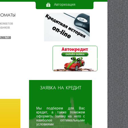
Авторизация
коматов
банков
оматов
Мы подберем для Вас
кредит, а также поможем
оформить заявку на него с
наиболее оптимальными
условиями