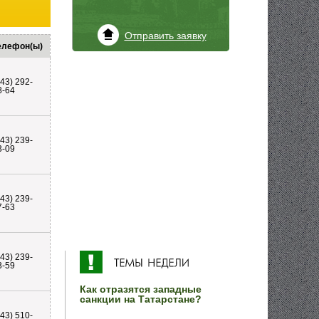
Отправить заявку
елефон(ы)
843) 292-
8-64
843) 239-
3-09
843) 239-
7-63
843) 239-
3-59
Как отразятся западные
санкции на Татарстане?
843) 510-