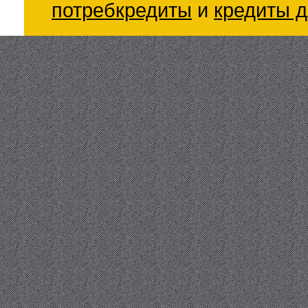
потребкредиты
и
кредиты д