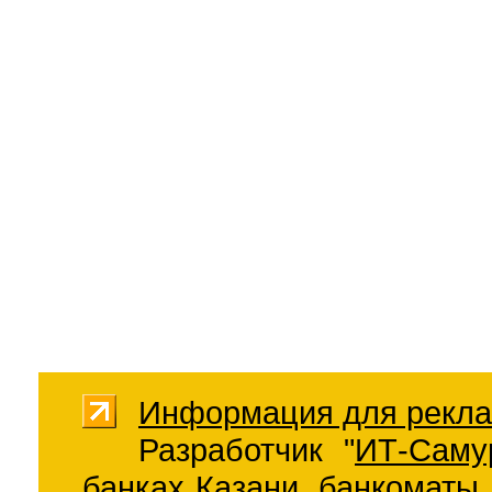
Информация для рекла
Разработчик "
ИТ-Саму
банках Казани
,
банкоматы 