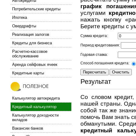
Автокредиты
график погашени
Потребительские кредиты
услугами
кредитно
Ипотека
нажать кнопку «ра
Берите кредиты с у
Овердрафты
Реализация залогов
Сумма кредита:
Кредиты для бизнеса
Период кредитования:
Расчетно-кассовое
Годовая ставка:
обслуживание
Способ погашения кредита:
Аренда сейфовых ячеек
Кредитные карты
Результат
Со словом кредит,
Калькулятор автокредита
нашей страны. Одна
Кредитный калькулятор
собой так же знани
Калькулятор доходности
помочь Вам знать св
вкладов
обманутыми. Среди
Вакансии банков
кредитный кальк