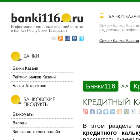
Список банков Казани
Информационно-аналитический портал
с адресами, телефон
о банках Республики Татарстан
Список банков Казани
Банки Казани
Рейтинг банков Казани
Банки116
>>
К
Банки Татарстана
Банкоматы
Вклады
В этом разделе м
Заявка на кредит онлайн
кредитного кальк
рассчитать сумму 