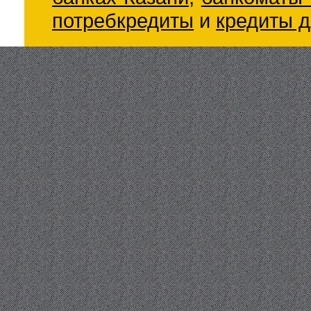
потребкредиты
и
кредиты д