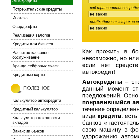
Автокредиты
вид транспортного сред
Потребительские кредиты
Ипотека
необходимость страхова
Овердрафты
Реализация залогов
Кредиты для бизнеса
Как прожить в бо
Расчетно-кассовое
обслуживание
невозможно, но или,
если нет средст
Аренда сейфовых ячеек
автокредит!
Кредитные карты
Автокредиты
– эт
данный момент эт
предложений. Осно
Калькулятор автокредита
понравившийся а
течение определен
Кредитный калькулятор
вида
кредита
, ест
Калькулятор доходности
банков «настоятел
вкладов
свою машину в фо
Вакансии банков
удорожанию автомо