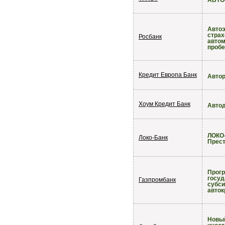
АВТО
Автоэ
страх
Росбанк
автом
пробе
Кредит Европа Банк
Авто
Хоум Кредит Банк
Авто
ЛОКО
Локо-Банк
Прес
Прог
госуд
Газпромбанк
субс
авток
Новы