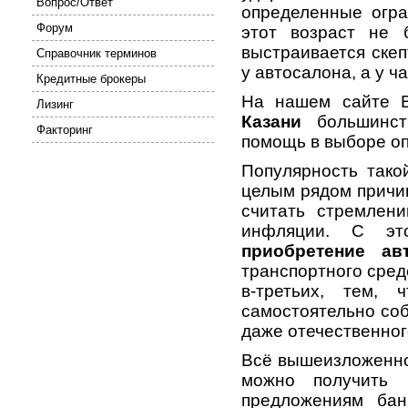
Вопрос/Ответ
определенные огра
Форум
этот возраст не 
выстраивается скеп
Справочник терминов
у автосалона, а у ч
Кредитные брокеры
На нашем сайте 
Лизинг
Казани
большинств
Факторинг
помощь в выборе о
Популярность такой
целым рядом причин
считать стремлен
инфляции. С эт
приобретение ав
транспортного сред
в-третьих, тем,
самостоятельно соб
даже отечественног
Всё вышеизложенное
можно получить
предложениям бан