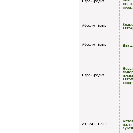
иност
Стройкредит
отече
произ
Класс
Абсолют Банк
авток
Абсолют Банк
Два д
Новы
поде
Стройкредит
грузо
автом
спецт
Авток
АК БАРС БАНК
госу
субс