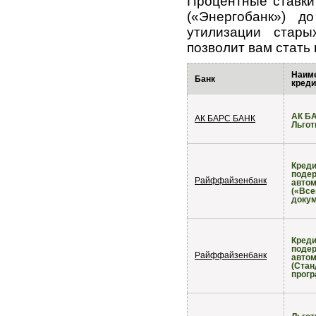
Процентные ставки
(«Энергобанк») 
утилизации стар
позволит вам стать
Наим
Банк
креди
АК Б
АК БАРС БАНК
Льго
Креди
поде
Райффайзенбанк
авто
(«Все
докум
Креди
поде
Райффайзенбанк
авто
(Стан
прогр