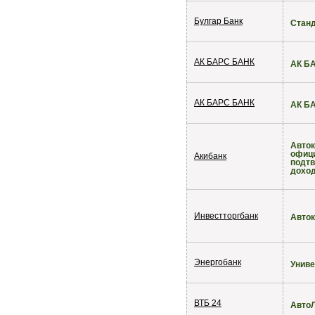
Булгар Банк
Стан
АК БАРС БАНК
АК Б
АК БАРС БАНК
АК БА
Авток
офиц
Акибанк
подт
дохо
Инвестторгбанк
Авток
Энергобанк
Униве
ВТБ 24
Авто