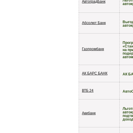
Льго
АвтоградБанк
авток
Выго
Абсолют Банк
авток
Прог
«Стан
Газпромбанк
на пр
поде
автом
АК БАРС БАНК
АК БА
ВТБ 24
Авто
Льго
авток
Акибанк
подт
дохо