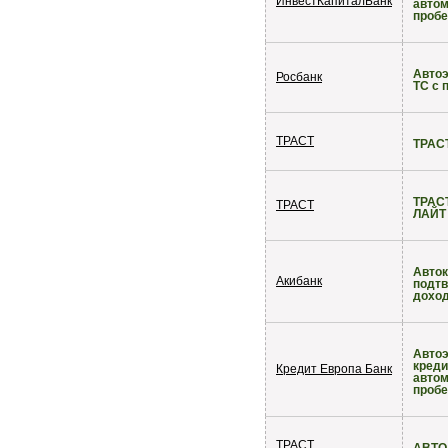
ИнвестКапиталБанк
автом
пробе
Автоэ
Росбанк
ТС с 
ТРАСТ
ТРАС
ТРАС
ТРАСТ
ЛАЙТ
Авток
Акибанк
подт
дохо
Автоэ
креди
Кредит Европа Банк
автом
пробе
ТРАСТ