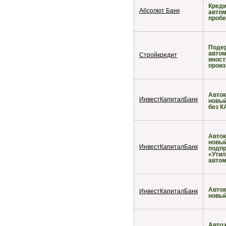
Креди
Абсолют Банк
автом
пробе
Поде
авто
Стройкредит
иност
произ
Авток
ИнвестКапиталБанк
новы
без 
Авток
новы
ИнвестКапиталБанк
подп
«Ути
авто
Авток
ИнвестКапиталБанк
новы
Автоэ