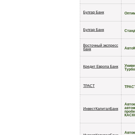
Булгар Банк
Опти
Булгар Банк
Стан
Восточный экспресс
Авто
банк
Унив
Кредит Европа Банк
Турбо
ТРАСТ
ТРАС
Авток
автом
ИнвестКапиталБанк
пробе
КАСК
Авток