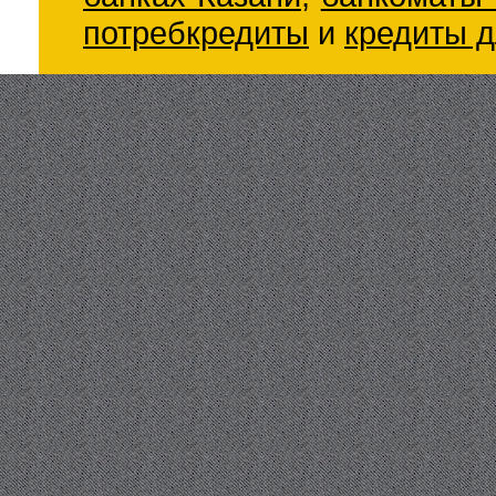
потребкредиты
и
кредиты д