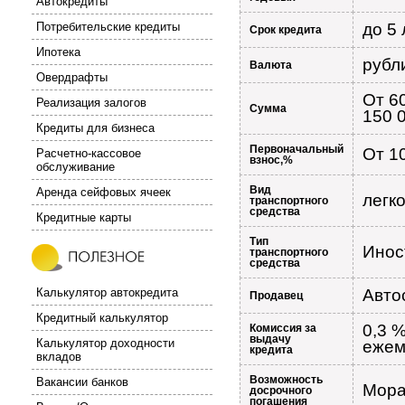
Автокредиты
Потребительские кредиты
до 5 
Срок кредита
Ипотека
рубл
Валюта
Овердрафты
От 6
Реализация залогов
Сумма
150 
Кредиты для бизнеса
Первоначальный
От 1
Расчетно-кассовое
взнос,%
обслуживание
Вид
Аренда сейфовых ячеек
легк
транспортного
средства
Кредитные карты
Тип
Инос
транспортного
средства
Калькулятор автокредита
Авто
Продавец
Кредитный калькулятор
0,3 
Комиссия за
выдачу
Калькулятор доходности
ежем
кредита
вкладов
Возможность
Вакансии банков
Мора
досрочного
погашения