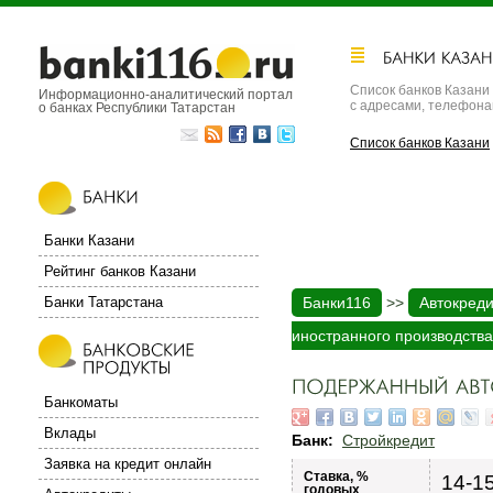
Список банков Казани
Информационно-аналитический портал
с адресами, телефон
о банках Республики Татарстан
Список банков Казани
Банки Казани
Рейтинг банков Казани
Банки Татарстана
Банки116
>>
Автокред
иностранного производства
Банкоматы
Вклады
Банк:
Стройкредит
Заявка на кредит онлайн
Ставка, %
14-1
годовых