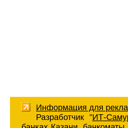
Информация для рекла
Разработчик "
ИТ-Саму
банках Казани
,
банкоматы 