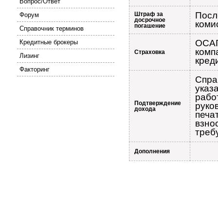
Вопрос/Ответ
Посл
Штраф за
Форум
досрочное
коми
погашение
Справочник терминов
ОСАГ
Кредитные брокеры
комп
Страховка
Лизинг
кред
Факторинг
Спра
указ
рабо
Подтверждение
руко
дохода
печа
взно
треб
Дополнения