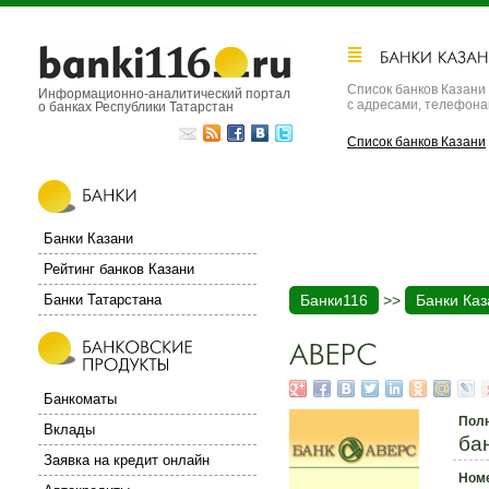
Список банков Казани
Информационно-аналитический портал
с адресами, телефон
о банках Республики Татарстан
Список банков Казани
Банки Казани
Рейтинг банков Казани
Банки Татарстана
Банки116
>>
Банки Каз
Банкоматы
Пол
Вклады
ба
Заявка на кредит онлайн
Номе