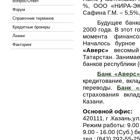
Вопрос/Ответ
%, ООО «НИРА-ЭК
Форум
Сафина Г.М. – 5,5%,
Справочник терминов
Будущее банка пр
Кредитные брокеры
2000 года. В этот г
момента финансо
Лизинг
Началось бурное
Факторинг
«Аверс»
весомый 
Татарстан. Занимае
банков республики (
Банк «Аверс
кредитование, вкл
переводы.
Банк «
страхования вкла
Казани.
Основной офис:
420111, г .Казань,у
Режим работы: 9.00 -
9.00 - 16.00 (Суб.)
тел.: (843) 292-55-2