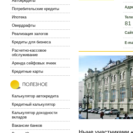
Автокредиты
Адр
Потребительские кредиты
Ипотека
Тел
81
Овердрафты
Сай
Реализация залогов
Кредиты для бизнеса
E-ma
Расчетно-кассовое
обслуживание
Аренда сейфовых ячеек
Кредитные карты
Калькулятор автокредита
Кредитный калькулятор
Калькулятор доходности
вкладов
Вакансии банков
Ныне участниками