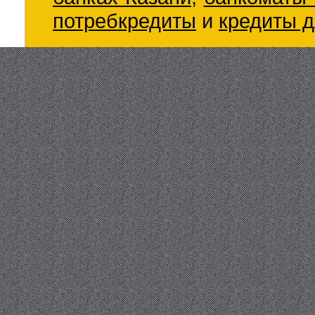
потребкредиты
и
кредиты д