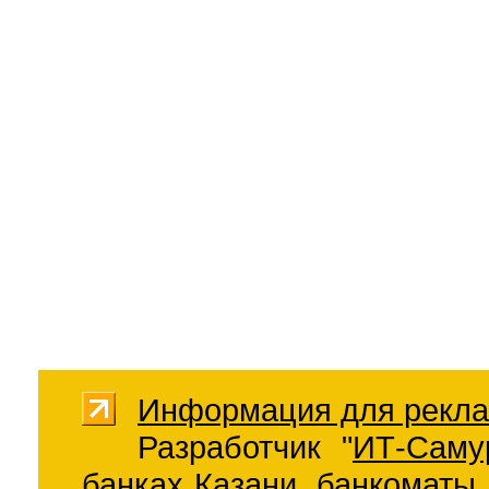
Информация для рекла
Разработчик "
ИТ-Саму
банках Казани
,
банкоматы 