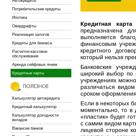
Автокредиты
Потребительские кредиты
Ипотека
Кредитная карта
Овердрафты
предназначена дл
Реализация залогов
выполняется благ
Кредиты для бизнеса
финансовым учреж
кредитного догово
Расчетно-кассовое
обслуживание
который нельзя пре
Аренда сейфовых ячеек
Банковские учреж
широкий выбор по 
Кредитные карты
учреждениях можно 
различаться видом
сроком оформления,
Калькулятор автокредита
Если в некоторых б
Кредитный калькулятор
моментально, то в 
Калькулятор доходности
«пластик» будет го
вкладов
с самим видом карты
Вакансии банков
лицевой стороне к