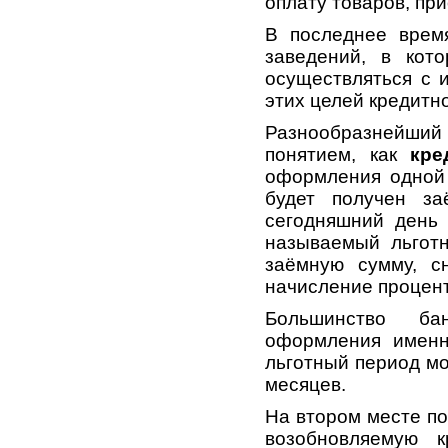
оплату товаров, пр
В последнее врем
заведений, в кот
осуществляться с 
этих целей кредитн
Разнообразнейши
понятием, как
кре
оформления одной 
будет получен з
сегодняшний день 
называемый льготн
заёмную сумму, с
начисление процент
Большинство ба
оформления именн
льготный период мо
месяцев.
На втором месте по
возобновляемую 