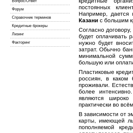
кредитные орган
Вопрос/Ответ
постоянных клие
Форум
Например, дается
Справочник терминов
Казани
с большим к
Кредитные брокеры
Согласно договору,
Лизинг
будет оплачивать р
нужно будет вноси
Факторинг
затрат. Обычно бан
минимальной сумм
большую или оплат
Пластиковые креди
россиян, в каком
проживали. Естеств
более интенсивно
являются широко
практически во всём
В зависимости от э
карты, имеющей ль
пополняемой кред