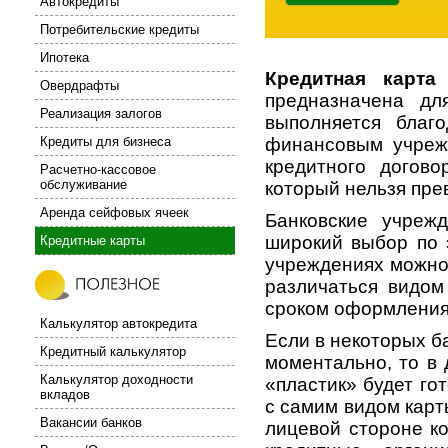
Автокредиты
Потребительские кредиты
Ипотека
Кредитная карта
Овердрафты
предназначена дл
Реализация залогов
выполняется благ
Кредиты для бизнеса
финансовым учреж
кредитного догово
Расчетно-кассовое
обслуживание
который нельзя пре
Аренда сейфовых ячеек
Банковские учреж
широкий выбор по 
Кредитные карты
учреждениях можно 
различаться видом
сроком оформления,
Калькулятор автокредита
Если в некоторых б
Кредитный калькулятор
моментально, то в 
Калькулятор доходности
«пластик» будет го
вкладов
с самим видом карты
Вакансии банков
лицевой стороне к