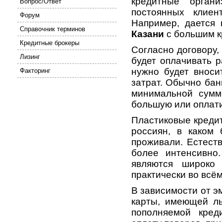
кредитные орган
Вопрос/Ответ
постоянных клие
Форум
Например, дается
Справочник терминов
Казани
с большим к
Кредитные брокеры
Согласно договору,
Лизинг
будет оплачивать р
нужно будет вноси
Факторинг
затрат. Обычно бан
минимальной сумм
большую или оплат
Пластиковые креди
россиян, в каком
проживали. Естеств
более интенсивно
являются широко
практически во всём
В зависимости от э
карты, имеющей ль
пополняемой кред