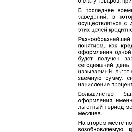
оплату товаров, пр
В последнее врем
заведений, в кот
осуществляться с 
этих целей кредитн
Разнообразнейши
понятием, как
кре
оформления одной 
будет получен з
сегодняшний день 
называемый льготн
заёмную сумму, с
начисление процент
Большинство ба
оформления именн
льготный период мо
месяцев.
На втором месте по
возобновляемую 