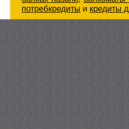
потребкредиты
и
кредиты д