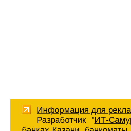
Информация для рекла
Разработчик "
ИТ-Саму
банках Казани
,
банкоматы 