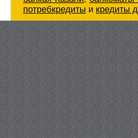
потребкредиты
и
кредиты д