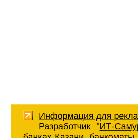
Информация для рекла
Разработчик "
ИТ-Саму
банках Казани
,
банкоматы 