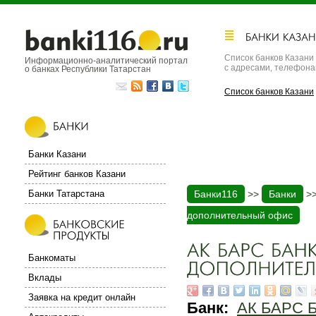
Список банков Казани
Информационно-аналитический портал
с адресами, телефон
о банках Республики Татарстан
Список банков Казани
Банки Казани
Рейтинг банков Казани
Банки Татарстана
Банки116
>>
Банки
>
дополнительный офис
Банкоматы
Вклады
Заявка на кредит онлайн
Банк:
АК БАРС 