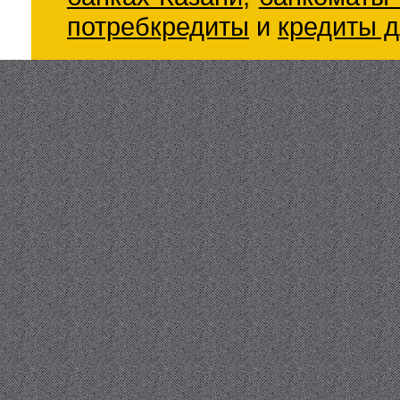
потребкредиты
и
кредиты д