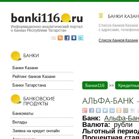
Список банков Казани
Информационно-аналитический портал
с адресами, телефон
о банках Республики Татарстан
Список банков Казани
Банки Казани
Рейтинг банков Казани
Банки Татарстана
Банки116
>>
Кредитны
Банкоматы
Банк:
Альфа-Бан
Вклады
Валюта:
рубли
Льготный перио
Заявка на кредит онлайн
Процентная ста