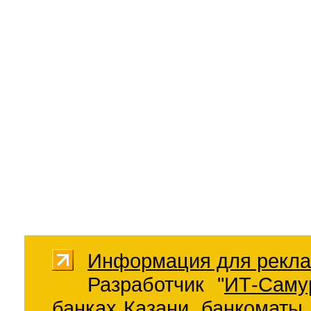
Информация для рекла
Разработчик "
ИТ-Саму
банках Казани
,
банкоматы 