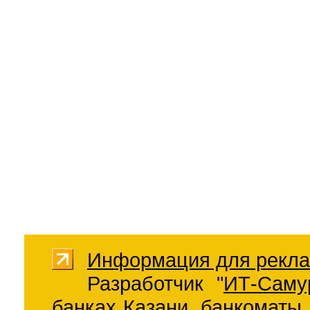
Информация для рекла
Разработчик "
ИТ-Саму
банках Казани
,
банкоматы 