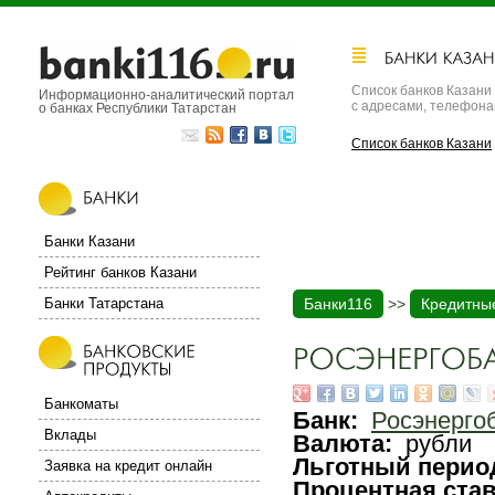
Список банков Казани
Информационно-аналитический портал
с адресами, телефон
о банках Республики Татарстан
Список банков Казани
Банки Казани
Рейтинг банков Казани
Банки Татарстана
Банки116
>>
Кредитны
Банкоматы
Банк:
Росэнерго
Вклады
Валюта:
рубли
Льготный перио
Заявка на кредит онлайн
Процентная ста