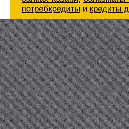
потребкредиты
и
кредиты д