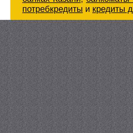
потребкредиты
и
кредиты д