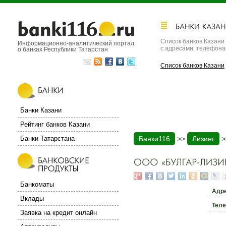
Список банков Казани
Информационно-аналитический портал
с адресами, телефон
о банках Республики Татарстан
Список банков Казани
Банки Казани
Рейтинг банков Казани
Банки Татарстана
Банки116
>>
Лизинг
>
Банкоматы
Адр
Вклады
Тел
Заявка на кредит онлайн