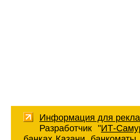
Информация для рекла
Разработчик "
ИТ-Саму
банках Казани
,
банкоматы 