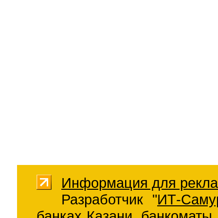
Информация для рекла
Разработчик "
ИТ-Саму
банках Казани
,
банкоматы 