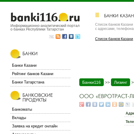
Список банков Казани
Информационно-аналитический портал
с адресами, телефон
о банках Республики Татарстан
Список банков Казани
Банки Казани
Рейтинг банков Казани
Банки Татарстана
Банки116
>>
Лизинг
>
Банкоматы
Адр
Вклады
Тел
Заявка на кредит онлайн