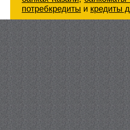
потребкредиты
и
кредиты д