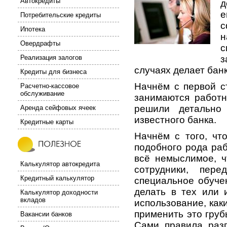
Автокредиты
д
е
Потребительские кредиты
с
Ипотека
н
Овердрафты
с
Реализация залогов
з
случаях делает бан
Кредиты для бизнеса
Начнём с первой с
Расчетно-кассовое
обслуживание
занимаются работни
решили детально 
Аренда сейфовых ячеек
известного банка.
Кредитные карты
Начнём с того, ч
подобного рода ра
всё немыслимое, ч
Калькулятор автокредита
сотрудники, пер
Кредитный калькулятор
специальное обучен
делать в тех или 
Калькулятор доходности
вкладов
использование, как
применить это груб
Вакансии банков
Сами правила разг