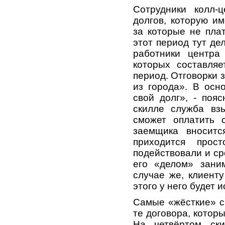
Сотрудники колл-
долгов, которую им
за которые не пла
этот период тут де
работники центра
которых составля
период. Отговорки 
из города». В осн
свой долг», - поя
скилле служба взы
сможет оплатить 
заемщика вноситс
приходится прос
подействовали и ср
его «делом» зани
случае же, клиент
этого у него будет 
Самые «жёсткие» ск
те договора, котор
На четвёртом ски