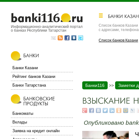
Список банков Казани
Информационно-аналитический портал
с адресами, телефон
о банках Республики Татарстан
Список банков Казани
Банки Казани
Рейтинг банков Казани
Банки Татарстана
Банки116
>>
Заметки д
Банкоматы
Опубликовано banki
Вклады
Заявка на кредит онлайн
Ч