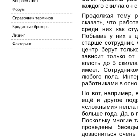
Вопрос/Ответ
каждого скилла он с
Форум
Продолжая тему р
Справочник терминов
сказать, что работ
Кредитные брокеры
среди них как сту
Побывав у них в ц
Лизинг
старше сотрудник. 
Факторинг
центр берут тольк
зависит только от
вплоть до 5 скилл
имеет. Сотрудник
любого пола. Инте
работниками в осн
Но вот, например, 
ещё и другое под
«сложными» неплате
больше года. Да, в 
Поскольку многие 
проведены бесед
дозвониться очень